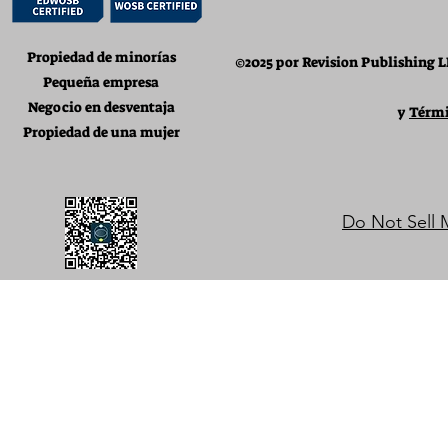
Propiedad de minorías
©2025 por Revision Publishing L
Pequeña empresa
Negocio en desventaja
y
Térmi
Propiedad de una mujer
Do Not Sell 